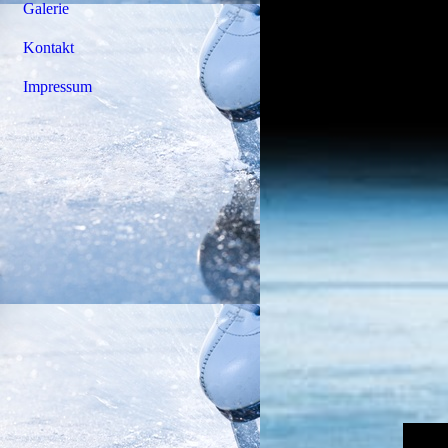
Galerie
Kontakt
Impressum